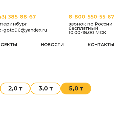
43) 385-88-67
8-800-550-55-67
атеринбург
звонок по России
бесплатный
fo-gpto96@yandex.ru
10.00-18.00 МСК
РОЕКТЫ
НОВОСТИ
КОНТАКТЫ
2,0 т
3,0 т
5,0 т