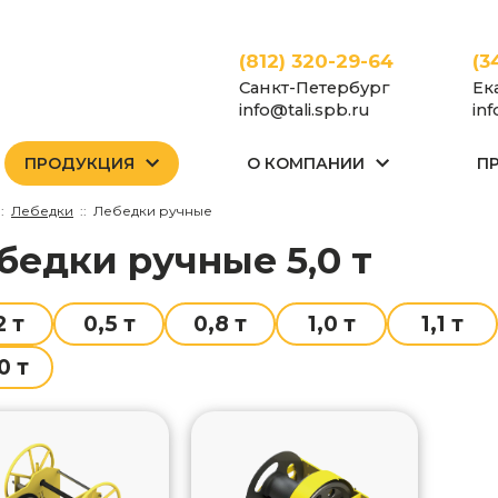
(812) 320-29-64
(3
Санкт-Петербург
Ек
info@tali.spb.ru
in
ПРОДУКЦИЯ
О КОМПАНИИ
П
Лебедки
Лебедки ручные
ебедки ручные 5,0 т
2 т
0,5 т
0,8 т
1,0 т
1,1 т
0 т