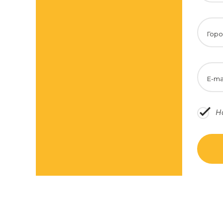
Горо
E-ma
Н