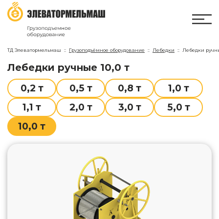
ТД Элеватормельмаш
Грузоподъёмное оборудование
Лебедки
Лебедки ручн
лебедки ручные 10,0 т
0,2 т
0,5 т
0,8 т
1,0 т
1,1 т
2,0 т
3,0 т
5,0 т
10,0 т