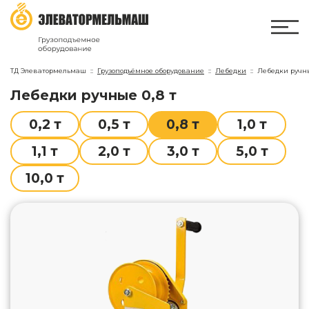
ТД Элеватормельмаш
Грузоподъёмное оборудование
Лебедки
Лебедки ручн
лебедки ручные 0,8 т
0,2 т
0,5 т
0,8 т
1,0 т
1,1 т
2,0 т
3,0 т
5,0 т
10,0 т