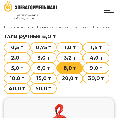
ТД Элеватормельмаш
Грузоподъёмное оборудование
Тали
Тали ручные
тали ручные 8,0 т
0,5 т
0,75 т
1,0 т
1,5 т
2,0 т
3,0 т
3,2 т
4,0 т
5,0 т
6,0 т
8,0 т
9,0 т
10,0 т
15,0 т
20,0 т
30,0 т
40,0 т
50,0 т