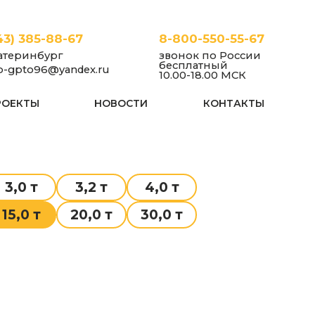
43) 385-88-67
8-800-550-55-67
атеринбург
звонок по России
бесплатный
fo-gpto96@yandex.ru
10.00-18.00 МСК
РОЕКТЫ
НОВОСТИ
КОНТАКТЫ
3,0 т
3,2 т
4,0 т
15,0 т
20,0 т
30,0 т