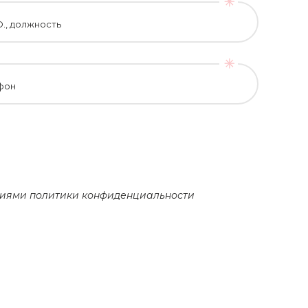
О., должность
фон
овиями
политики конфиденциальности