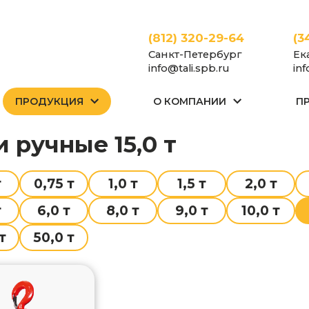
(812) 320-29-64
(3
Санкт-Петербург
Ек
info@tali.spb.ru
in
ПРОДУКЦИЯ
О КОМПАНИИ
П
Тали
Тали ручные
и ручные 15,0 т
т
0,75 т
1,0 т
1,5 т
2,0 т
т
6,0 т
8,0 т
9,0 т
10,0 т
т
50,0 т