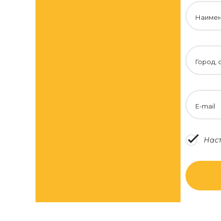
Наимен
Город, 
E-mail
Наст