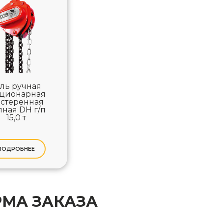
аль ручная
ационарная
стеренная
ная DH г/п
15,0 т
ПОДРОБНЕЕ
МА ЗАКАЗА