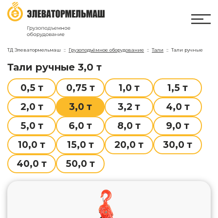
ТД Элеватормельмаш
Грузоподъёмное оборудование
Тали
Тали ручные
тали ручные 3,0 т
0,5 т
0,75 т
1,0 т
1,5 т
2,0 т
3,0 т
3,2 т
4,0 т
5,0 т
6,0 т
8,0 т
9,0 т
10,0 т
15,0 т
20,0 т
30,0 т
40,0 т
50,0 т