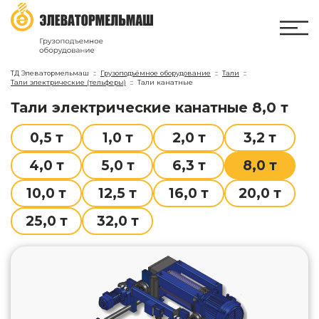
ТД Элеватормельмаш
Грузоподъёмное оборудование
Тали
Тали электрические (тельферы)
Тали канатные
тали электрические канатные 8,0 т
0,5 т
1,0 т
2,0 т
3,2 т
4,0 т
5,0 т
6,3 т
8,0 т
10,0 т
12,5 т
16,0 т
20,0 т
25,0 т
32,0 т