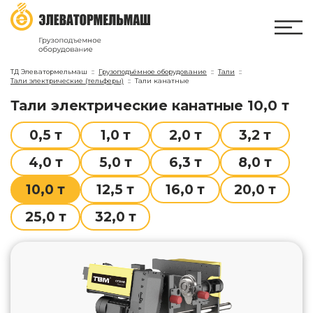
ТД Элеватормельмаш
Грузоподъёмное оборудование
Тали
Тали электрические (тельферы)
Тали канатные
тали электрические канатные 10,0 т
0,5 т
1,0 т
2,0 т
3,2 т
4,0 т
5,0 т
6,3 т
8,0 т
10,0 т
12,5 т
16,0 т
20,0 т
25,0 т
32,0 т