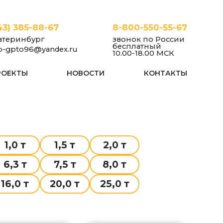
43) 385-88-67
8-800-550-55-67
атеринбург
звонок по России
бесплатный
fo-gpto96@yandex.ru
10.00-18.00 МСК
РОЕКТЫ
НОВОСТИ
КОНТАКТЫ
1,0 т
1,5 т
2,0 т
6,3 т
7,5 т
8,0 т
16,0 т
20,0 т
25,0 т