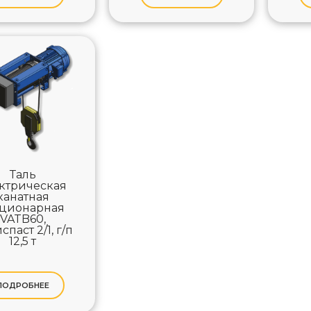
Таль
ктрическая
канатная
ационарная
VATB60,
спаст 2/1, г/п
12,5 т
ПОДРОБНЕЕ