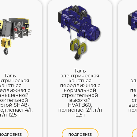
Таль
Таль
электрическая
ктрическая
канатная
эл
канатная
передвижная с
едвижная с
нормальной
пе
еньшенной
строительной
н
роительной
высотой
с
отой SHA8-
HVATB60,
выс
полиспаст 4/1,
полиспаст 2/1, г/п
пол
г/п 12,5 т
12,5 т
ПОДРОБНЕЕ
ПОДРОБНЕЕ