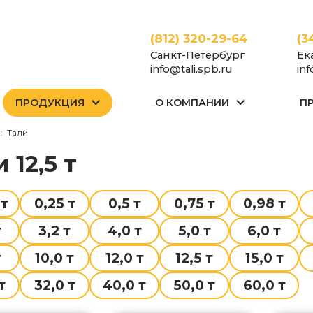
(812) 320-29-64
(3
Санкт-Петербург
Ек
info@tali.spb.ru
in
ПРОДУКЦИЯ
О КОМПАНИИ
П
Тали
и 12,5 т
 т
0,25 т
0,5 т
0,75 т
0,98 т
т
3,2 т
4,0 т
5,0 т
6,0 т
т
10,0 т
12,0 т
12,5 т
15,0 т
т
32,0 т
40,0 т
50,0 т
60,0 т