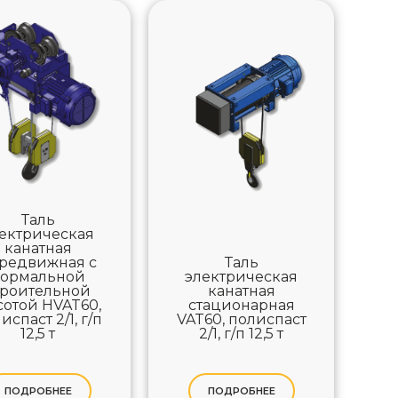
Таль
ектрическая
канатная
редвижная с
Таль
ормальной
электрическая
троительной
канатная
отой HVAT60,
стационарная
испаст 2/1, г/п
VAT60, полиспаст
12,5 т
2/1, г/п 12,5 т
ПОДРОБНЕЕ
ПОДРОБНЕЕ