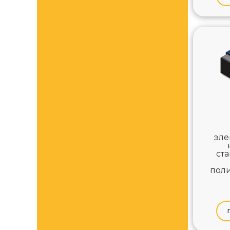
эле
ст
поли