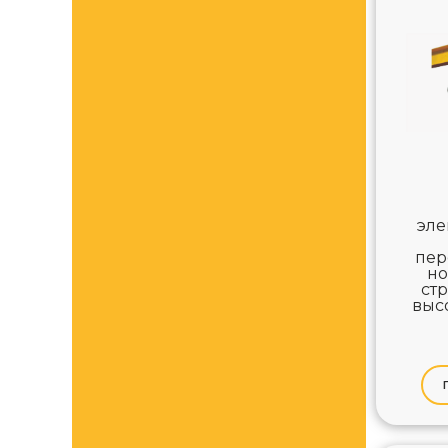
эле
пер
н
ст
выс