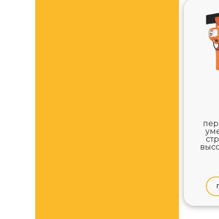
пер
ум
ст
высо