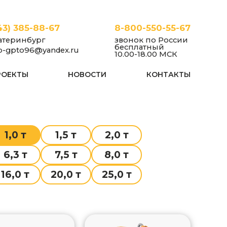
43) 385-88-67
8-800-550-55-67
атеринбург
звонок по России
бесплатный
fo-gpto96@yandex.ru
10.00-18.00 МСК
РОЕКТЫ
НОВОСТИ
КОНТАКТЫ
1,0 т
1,5 т
2,0 т
6,3 т
7,5 т
8,0 т
16,0 т
20,0 т
25,0 т