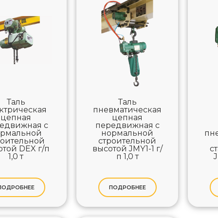
Таль
Таль
ктрическая
пневматическая
цепная
цепная
едвижная с
передвижная с
ормальной
нормальной
пн
роительной
строительной
отой DEX г/п
высотой JMY1-1 г/
с
1,0 т
п 1,0 т
J
ПОДРОБНЕЕ
ПОДРОБНЕЕ