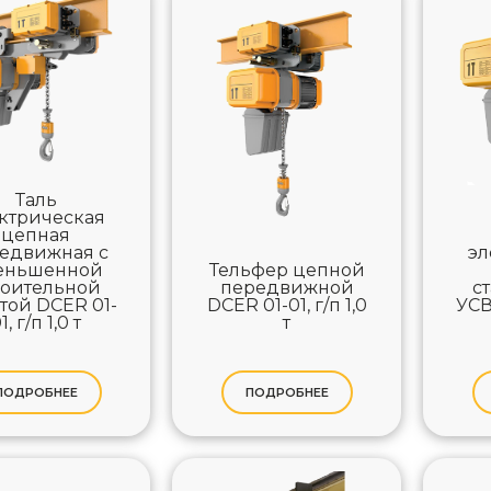
Таль
ктрическая
цепная
едвижная с
эл
еньшенной
Тельфер цепной
роительной
передвижной
с
той DCER 01-
DCER 01-01, г/п 1,0
УСВ
1, г/п 1,0 т
т
ПОДРОБНЕЕ
ПОДРОБНЕЕ