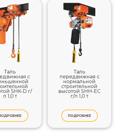
Таль
Таль
едвижная с
передвижная с
еньшенной
нормальной
роительной
строительной
той SHK-D г/
высотой SHH-EC
п 1,0 т
г/п 1,0 т
ПОДРОБНЕЕ
ПОДРОБНЕЕ