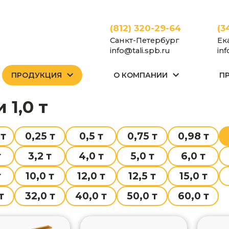
(812) 320-29-64
(3
Санкт-Петербург
Ек
info@tali.spb.ru
in
ПРОДУКЦИЯ
О КОМПАНИИ
П
Тали
и 1,0 т
 т
0,25 т
0,5 т
0,75 т
0,98 т
т
3,2 т
4,0 т
5,0 т
6,0 т
т
10,0 т
12,0 т
12,5 т
15,0 т
т
32,0 т
40,0 т
50,0 т
60,0 т