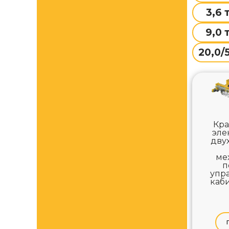
3,6 
9,0 
20,0/5
Кра
эле
дву
ме
п
упр
каби