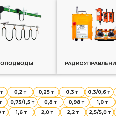
КОПОДВОДЫ
РАДИОУПРАВЛЕНИ
 т
0,2 т
0,25 т
0,3 т
0,3/0,6 т
т
0,75/1,5 т
0,8 т
0,98 т
1,0 т
0 т
1,6 т
2,0 т
2,2 т
2,5/5,0 т