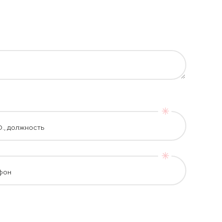
О., должность
фон