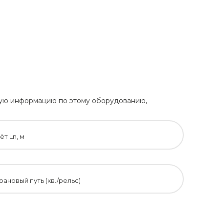
ьную информацию по этому оборудованию,
т Ln, м
ановый путь (кв./рельс)