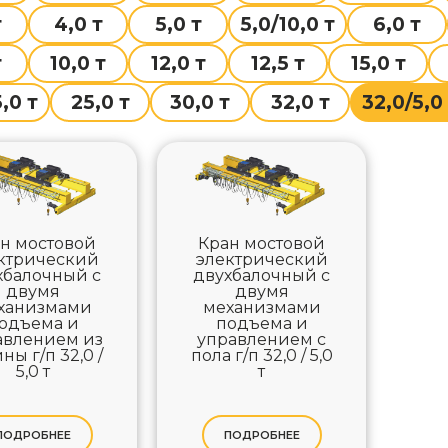
т
4,0 т
5,0 т
5,0/10,0 т
6,0 т
т
10,0 т
12,0 т
12,5 т
15,0 т
,0 т
25,0 т
30,0 т
32,0 т
32,0/5,0
н мостовой
Кран мостовой
ктрический
электрический
хбалочный с
двухбалочный с
двумя
двумя
ханизмами
механизмами
одъема и
подъема и
авлением из
управлением с
ны г/п 32,0 /
пола г/п 32,0 / 5,0
5,0 т
т
ПОДРОБНЕЕ
ПОДРОБНЕЕ