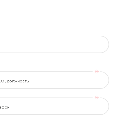
.О., должность
ефон