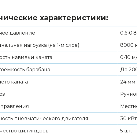
нические характеристики:
чее давление
0,6-0,
нальная нагрузка (на 1-м слое)
8000 
ость навивки каната
0-10 м
тоемкость барабана
До 20
етр каната
24 мм
оз
Ручно
управления
Местн
ость пневматического двигателя
30 кВт
чество цилиндров
5 шт.