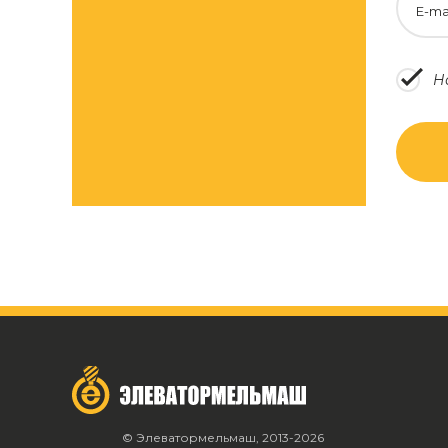
E-ma
Н
© Элеватормельмаш, 2013-2026