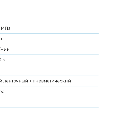
8 МПа
кг
/мин
0 м
й ленточный + пневматический
ое