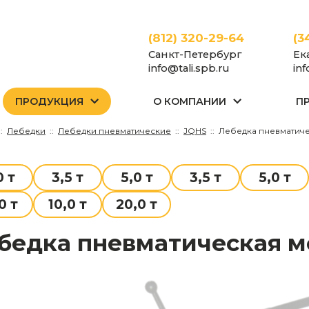
(812) 320-29-64
(3
Санкт-Петербург
Ек
info@tali.spb.ru
in
ПРОДУКЦИЯ
О КОМПАНИИ
П
Лебедки
Лебедки пневматические
JQHS
Лебедка пневматичес
0 т
3,5 т
5,0 т
3,5 т
5,0 т
0 т
10,0 т
20,0 т
ебедка пневматическая мо