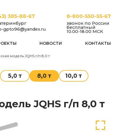
43) 385-88-67
8-800-550-55-67
атеринбург
звонок по России
бесплатный
fo-gpto96@yandex.ru
10.00-18.00 МСК
РОЕКТЫ
НОВОСТИ
КОНТАКТЫ
кая модель JQHS г/п 8,0 т
5,0 т
8,0 т
10,0 т
дель JQHS г/п 8,0 т