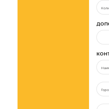
Кол
ДОП
КОН
Наи
Горо