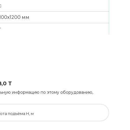
с
100х1200 мм
г
,0 Т
тельную информацию по этому оборудованию,
ота подъёма H, м