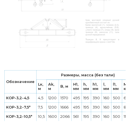
Размеры, масса (без тали)
Обозначение
Lк,
Ak,
H1,
h,
h1,
l,
l1,
Ма
B, м
м
м
мм
мм
мм
мм
мм
кг
КОР-3,2-4,5
4,5
1200
1570
495
195
390
160
500
67
КОР-3,2-7,5*
7,5
1200
1666
495
195
390
160
500
87
КОР-3,2-10,5*
10,5
1600
2066
561
195
390
160
500
113