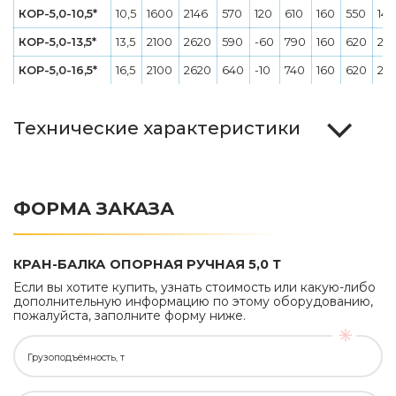
КОР-5,0-10,5*
10,5
1600
2146
570
120
610
160
550
149
КОР-5,0-13,5*
13,5
2100
2620
590
-60
790
160
620
20
КОР-5,0-16,5*
16,5
2100
2620
640
-10
740
160
620
23
Технические характеристики
ФОРМА ЗАКАЗА
КРАН-БАЛКА ОПОРНАЯ РУЧНАЯ 5,0 Т
Если вы хотите купить, узнать стоимость или какую-либо
дополнительную информацию по этому оборудованию,
пожалуйста, заполните форму ниже.
Грузоподъёмность, т