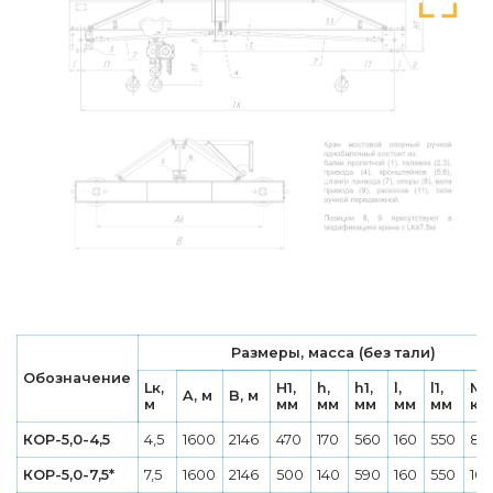
Размеры, масса (без тали)
Обозначение
Lк,
H1,
h,
h1,
l,
l1,
Ма
A, м
B, м
м
мм
мм
мм
мм
мм
кг
КОР-5,0-4,5
4,5
1600
2146
470
170
560
160
550
83
КОР-5,0-7,5*
7,5
1600
2146
500
140
590
160
550
10