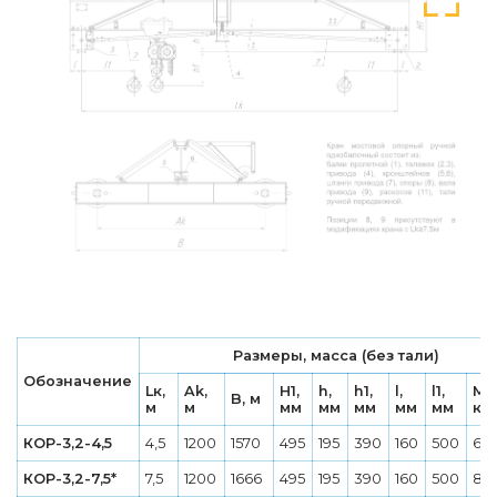
Размеры, масса (без тали)
Обозначение
Lк,
Ak,
H1,
h,
h1,
l,
l1,
Ма
B, м
м
м
мм
мм
мм
мм
мм
кг
КОР-3,2-4,5
4,5
1200
1570
495
195
390
160
500
67
КОР-3,2-7,5*
7,5
1200
1666
495
195
390
160
500
87