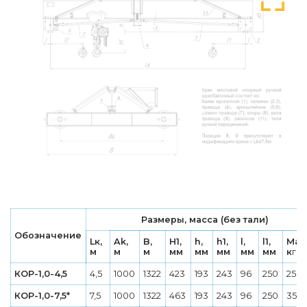
Размеры, масса (без тали)
Обозначение
Lк,
Ak,
B,
H1,
h,
h1,
l,
l1,
Мас
м
м
м
мм
мм
мм
мм
мм
к
г
КОР-1,0-4,5
4,5
1000
1322
423
193
243
96
250
250
КОР-1,0-7,5*
7,5
1000
1322
463
193
243
96
250
350