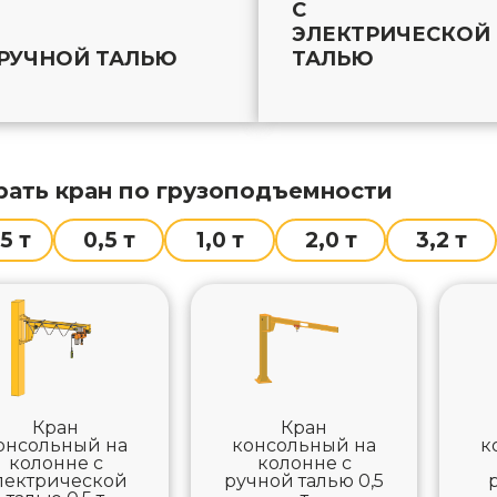
С
ЭЛЕКТРИЧЕСКОЙ
 РУЧНОЙ ТАЛЬЮ
ТАЛЬЮ
ать кран по грузоподъемности
5 т
0,5 т
1,0 т
2,0 т
3,2 т
Кран
Кран
онсольный на
консольный на
к
колонне с
колонне с
лектрической
ручной талью 0,5