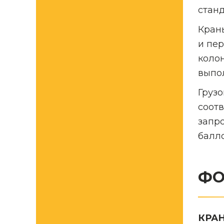
стан
Кран
и пе
коло
выпо
Грузо
соотв
запр
балло
ФО
КРА