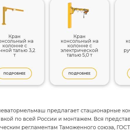
Кран
Кран
онсольный на
консольный на
к
колонне с
колонне с
чной талью 3,2
электрической
ру
т
талью 5,0 т
ПОДРОБНЕЕ
ПОДРОБНЕЕ
леватормельмаш предлагает стационарные кон
вкой по всей России и монтажем. Вся предста
ическим регламентам Таможенного союза, ГОС