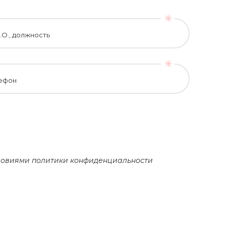
.О., должность
ефон
словиями
политики конфиденциальности