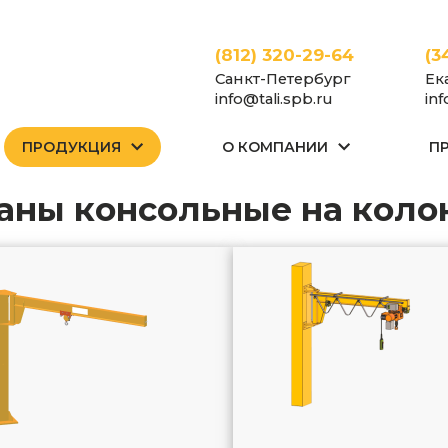
(812) 320-29-64
(3
Санкт-Петербург
Ек
info@tali.spb.ru
in
ПРОДУКЦИЯ
О КОМПАНИИ
П
Краны
Краны консольные
На колонне
раны консольные на коло