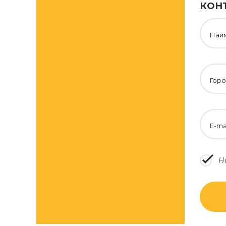
КОН
Наи
Горо
E-ma
Н