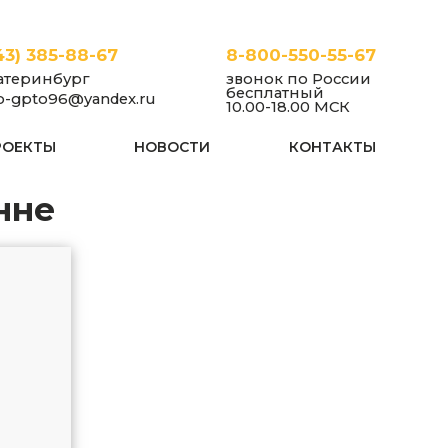
43) 385-88-67
8-800-550-55-67
атеринбург
звонок по России
бесплатный
fo-gpto96@yandex.ru
10.00-18.00 МСК
РОЕКТЫ
НОВОСТИ
КОНТАКТЫ
нне