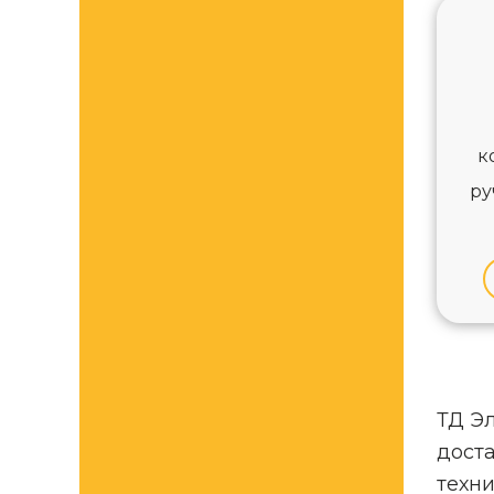
к
ру
ТД Э
доста
техн