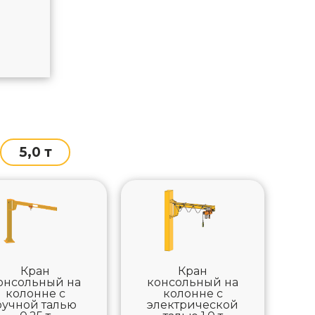
5,0 т
Кран
Кран
онсольный на
консольный на
колонне с
колонне с
ручной талью
электрической