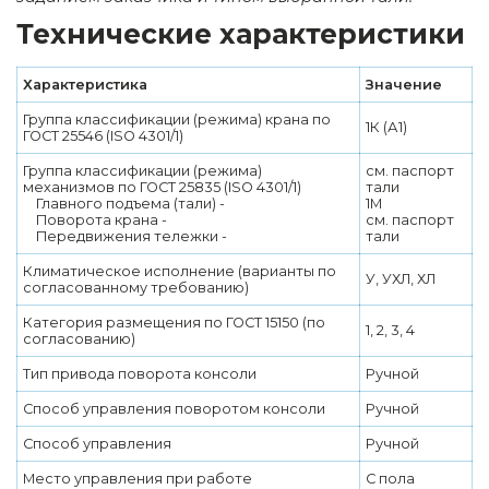
Технические характеристики
Характеристика
Значение
Группа классификации (режима) крана по
1К (А1)
ГОСТ 25546 (ISO 4301/1)
Группа классификации (режима)
см. паспорт
механизмов по ГОСТ 25835 (ISO 4301/1)
тали
Главного подъема (тали) -
1М
Поворота крана -
см. паспорт
Передвижения тележки -
тали
Климатическое исполнение (варианты по
У, УХЛ, ХЛ
согласованному требованию)
Категория размещения по ГОСТ 15150 (по
1, 2, 3, 4
согласованию)
Тип привода поворота консоли
Ручной
Способ управления поворотом консоли
Ручной
Способ управления
Ручной
Место управления при работе
С пола