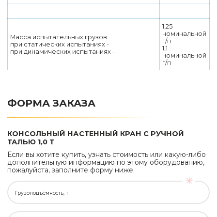
1,25
номинальной
Масса испытательных грузов
г/п
при статических испытаниях -
1,1
при динамических испытаниях -
номинальной
г/п
ФОРМА ЗАКАЗА
КОНСОЛЬНЫЙ НАСТЕННЫЙ КРАН С РУЧНОЙ
ТАЛЬЮ 1,0 Т
Если вы хотите купить, узнать стоимость или какую-либо
дополнительную информацию по этому оборудованию,
пожалуйста, заполните форму ниже.
Грузоподъёмность, т