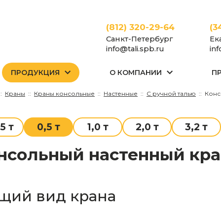
(812) 320-29-64
(3
Санкт-Петербург
Ек
info@tali.spb.ru
in
ПРОДУКЦИЯ
О КОМПАНИИ
П
Краны
Краны консольные
Настенные
С ручной талью
Конс
5 т
0,5 т
1,0 т
2,0 т
3,2 т
щий вид крана