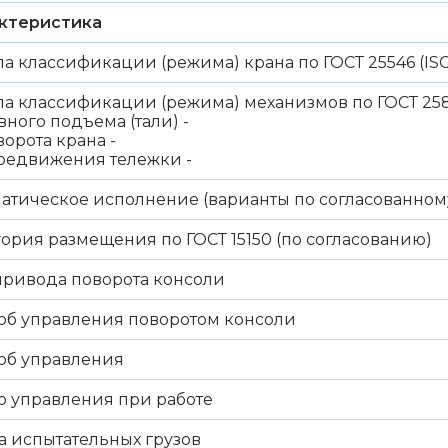
ктеристика
па классификации (режима) крана по ГОСТ 25546 (ISO
па классификации (режима) механизмов по ГОСТ 2583
ного подъема (тали) -
рота крана -
движения тележки -
атическое исполнение (варианты по согласованном
гория размещения по ГОСТ 15150 (по согласованию)
привода поворота консоли
об управления поворотом консоли
об управления
о управления при работе
а испытательных грузов