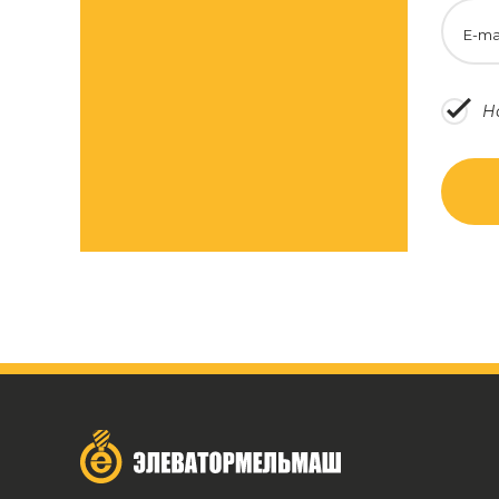
E-ma
Н