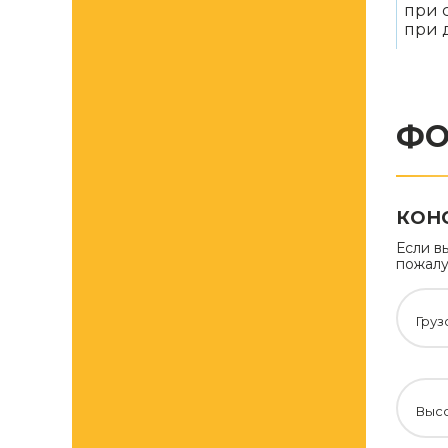
при 
при 
ФО
КОНС
Если в
пожалу
Груз
Высо