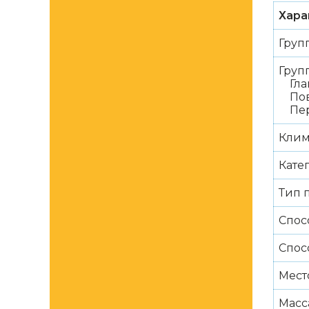
Хара
Груп
Груп
Глав
Пово
Пере
Клим
Кате
Тип 
Спос
Спос
Мест
Масс