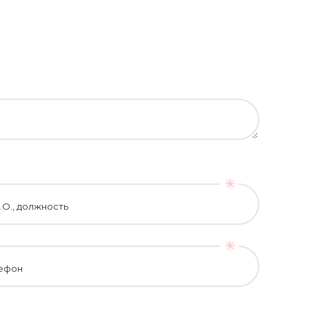
.О., должность
ефон