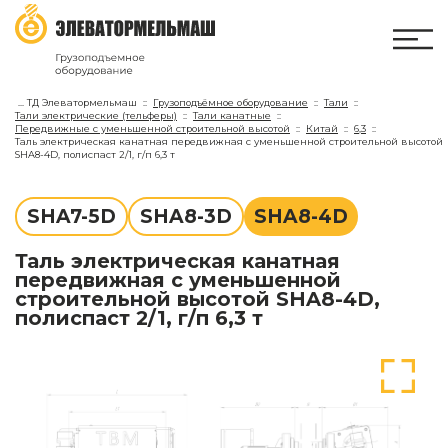
...
ТД Элеватормельмаш
Грузоподъёмное оборудование
Тали
Тали электрические (тельферы)
Тали канатные
Передвижные с уменьшенной строительной высотой
Китай
6,3
Таль электрическая канатная передвижная с уменьшенной строительной высотой
SHA8-4D, полиспаст 2/1, г/п 6,3 т
SHA7-5D
SHA8-3D
SHA8-4D
Таль электрическая канатная
передвижная с уменьшенной
строительной высотой SHA8-4D,
полиспаст 2/1, г/п 6,3 т