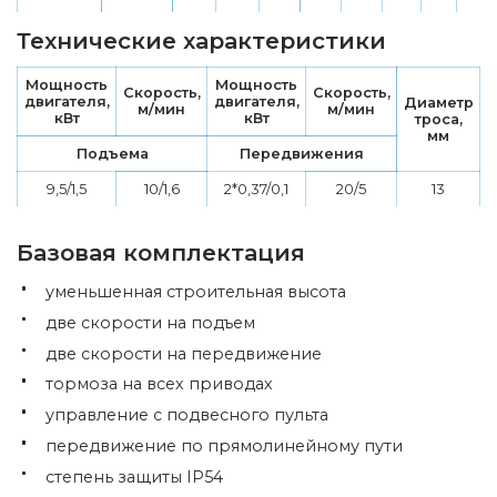
Технические характеристики
Мощность
Мощность
Скорость,
Скорость,
двигателя,
двигателя,
Диаметр
м/мин
м/мин
кВт
кВт
троса,
мм
Подъема
Передвижения
9,5/1,5
10/1,6
2*0,37/0,1
20/5
13
Базовая комплектация
уменьшенная строительная высота
две скорости на подъем
две скорости на передвижение
тормоза на всех приводах
управление с подвесного пульта
передвижение по прямолинейному пути
степень защиты IP54