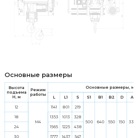
Основные размеры
Основные размеры, мм
Высота
Режим
подъема
работы
H, м
L
L1
S
S1
B1
B2
D
A
12
1141
801
219
18
1353
1013
328
М4
500
640
550
150
337
24
1565
1225
438
30
1777
1437
547