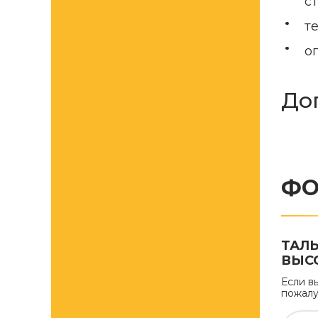
с
т
о
До
ФО
ТАЛ
ВЫСО
Если в
пожалу