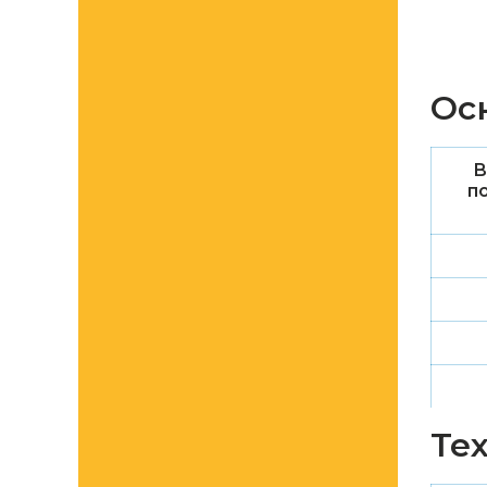
Ос
В
п
Те