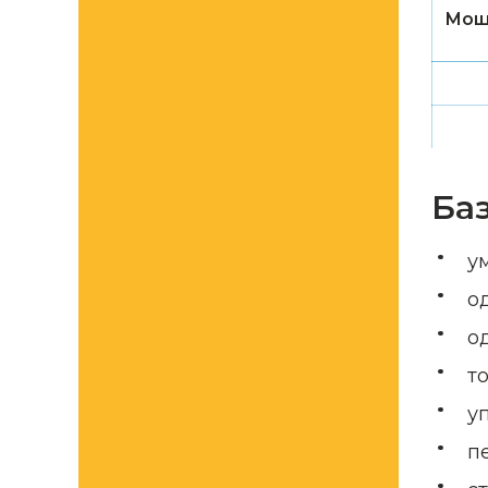
Мощ
Ба
у
о
о
т
у
п