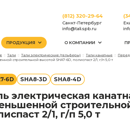
(812) 320-29-64
(3
Санкт-Петербург
Ек
info@tali.spb.ru
in
ПРОДУКЦИЯ
О КОМПАНИИ
П
е
Тали
Тали электрические (тельферы)
Тали канатные
Перед
ной строительной высотой SHA7-6D, полиспаст 2/1, г/п 5,0 т
7-6D
SHA8-3D
SHA8-4D
еньшенной строительной
испаст 2/1, г/п 5,0 т