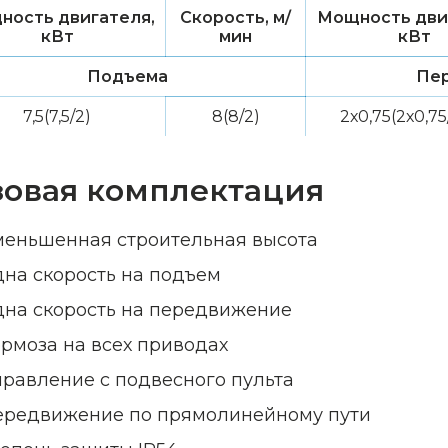
ность двигателя,
Скорость, м/
Мощность дви
кВт
мин
кВт
Подъема
Пе
7,5(7,5/2)
8(8/2)
2х0,75(2х0,75
зовая комплектация
меньшенная строительная высота
дна скорость на подъем
дна скорость на передвижение
ормоза на всех приводах
правление с подвесного пульта
ередвижение по прямолинейному пути