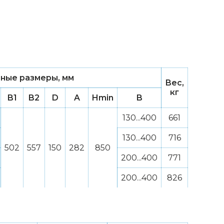
ные размеры, мм
Вес,
кг
B1
B2
D
A
Hmin
B
130...400
661
130...400
716
502
557
150
282
850
200...400
771
200...400
826