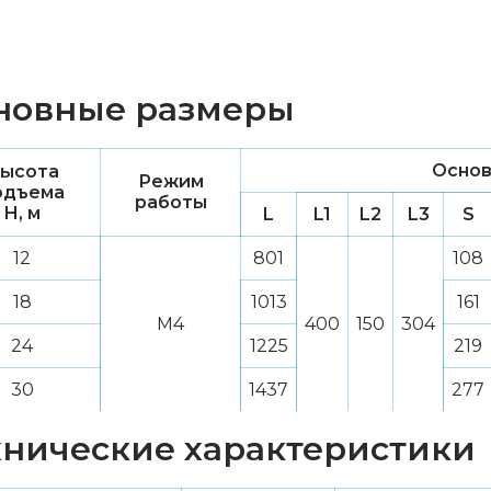
новные размеры
Основ
ысота
Режим
одъема
работы
H, м
L
L1
L2
L3
S
12
801
108
18
1013
161
М4
400
150
304
24
1225
219
30
1437
277
хнические характеристики