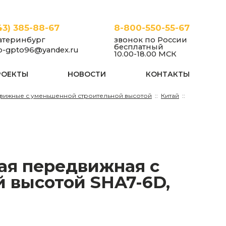
43) 385-88-67
8-800-550-55-67
атеринбург
звонок по России
бесплатный
fo-gpto96@yandex.ru
10.00-18.00 МСК
РОЕКТЫ
НОВОСТИ
КОНТАКТЫ
вижные с уменьшенной строительной высотой
Китай
 высотой SHA7-6D,