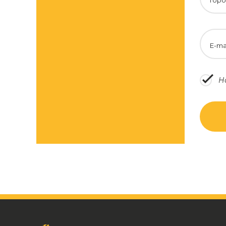
Горо
E-ma
Н