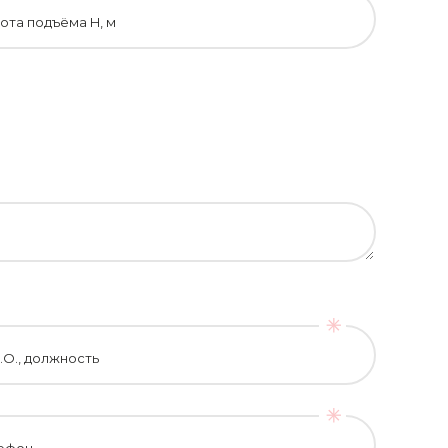
ота подъёма H, м
.О., должность