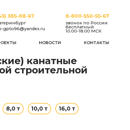
43) 385-88-67
8-800-550-55-67
атеринбург
звонок по России
бесплатный
fo-gpto96@yandex.ru
10.00-18.00 МСК
РОЕКТЫ
НОВОСТИ
КОНТАКТЫ
жные с уменьшенной строительной высотой
Болгария
3,2
ой строительной
8,0 т
10,0 т
16,0 т