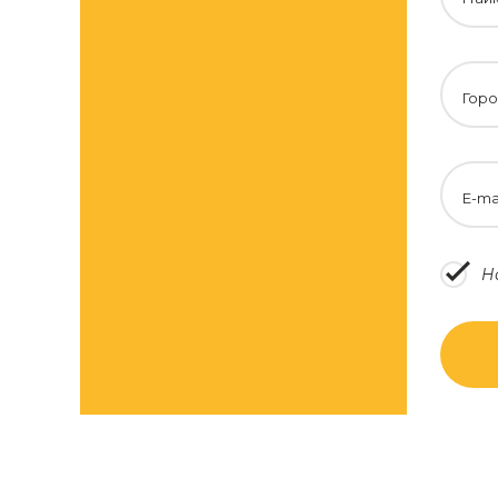
Горо
E-ma
Н