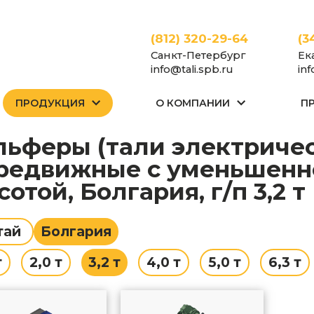
(812) 320-29-64
(3
Санкт-Петербург
Ек
info@tali.spb.ru
in
ПРОДУКЦИЯ
О КОМПАНИИ
П
Тали
Тали электрические (тельферы)
Тали канатные
Передви
редвижные с уменьшенн
сотой, Болгария, г/п 3,2 т
тай
Болгария
т
2,0 т
3,2 т
4,0 т
5,0 т
6,3 т