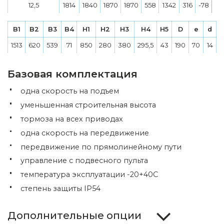
12,5
1814
1840
1870
1870
558
1342
316
-78
B1
B2
B3
B4
H1
H2
H3
H4
H5
D
e
d
1513
620
539
71
850
280
380
295,5
43
190
70
14
Базовая комплектация
одна скорость на подъем
уменьшенная строительная высота
тормоза на всех приводах
одна скорость на передвижение
передвижение по прямолинейному пути
управление с подвесного пульта
температура эксплуатации -20+40С
степень защиты IP54
Дополнительные опции