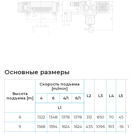
Основные размеры
Скорость подъема
[m/min]
Высота
L2
L3
L4
L5
подъема [m]
4
6
4/1
6/1
L1
6
1322
1348
1378
1378
312
850
70
45
9
1568
1594
1624
1624
435
1096
193
-16
13