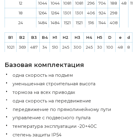
12
1044
1044
1081
1081
296
704
188
48
110
18
1264
1264
1301
1301
406
924
298
24
1484
1484
1521
1521
516
1144
408
B1
B2
B3
B4
H1
H2
H3
H4
H5
D
e
d
1021
369
487
34
510
245
300
245
30
100
48
8
Базовая комплектация
одна скорость на подъем
уменьшенная строительная высота
тормоза на всех приводах
одна скорость на передвижение
передвижение по прямолинейному пути
управление с подвесного пульта
температура эксплуатации -20+40С
степень защиты IP54