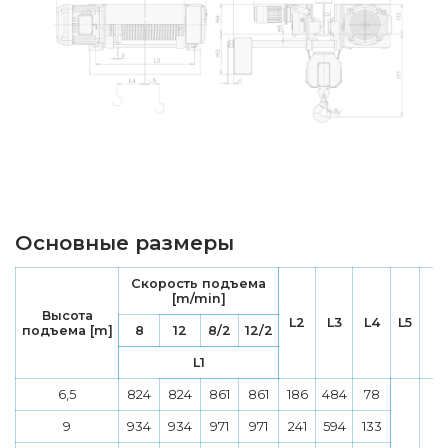
Основные размеры
Скорость подъема
[m/min]
Высота
L2
L3
L4
L5
подъема [m]
8
12
8/2
12/2
L1
6,5
824
824
861
861
186
484
78
9
934
934
971
971
241
594
133