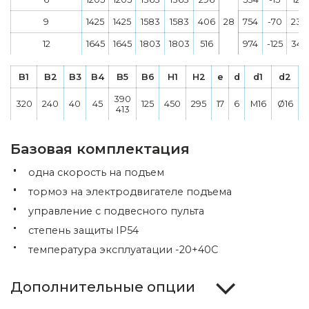
9
1425
1425
1583
1583
406
28
754
-70
236
12
1645
1645
1803
1803
516
974
-125
346
B1
B2
B3
B4
B5
B6
H1
H2
e
d
d1
d2
390
320
240
40
45
125
450
295
17
6
M16
Ø16
413
Базовая комплектация
одна скорость на подъем
тормоз на электродвигателе подъема
управление с подвесного пульта
степень защиты IP54
температура эксплуатации -20+40С
Дополнительные опции