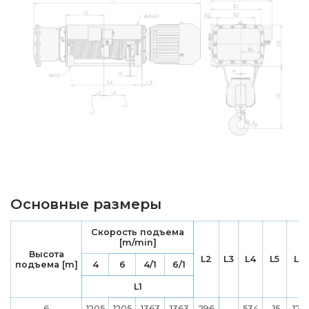
Основные размеры
Скорость подъема
[m/min]
Высота
L2
L3
L4
L5
L6
подъема [m]
4
6
4/1
6/1
L1
6
1205
1205
1363
1363
296
534
-15
126