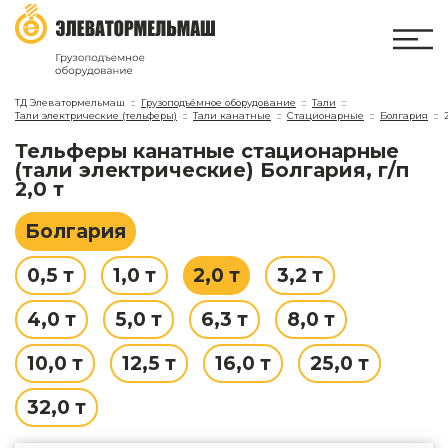
ТД Элеватормельмаш
Грузоподъёмное оборудование
Тали
Тали электрические (тельферы)
Тали канатные
Стационарные
Болгария
Тельферы канатные стационарные
(тали электрические) Болгария, г/п
2,0 т
Болгария
0,5 т
1,0 т
2,0 т
3,2 т
4,0 т
5,0 т
6,3 т
8,0 т
10,0 т
12,5 т
16,0 т
25,0 т
32,0 т