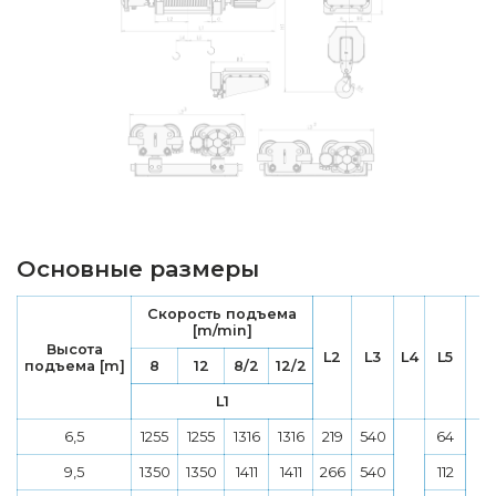
Основные размеры
Скорость подъема
[m/min]
Высота
L2
L3
L4
L5
подъема [m]
8
12
8/2
12/2
L1
6,5
1255
1255
1316
1316
219
540
64
9,5
1350
1350
1411
1411
266
540
112