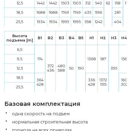
12,5
1442
1442
1503
1503
312
540
62
158
130
18,5
1688
1688
1749
1749
435
996
281
25,5
1934
1934
1995
1995
558
1242
404
Высота
B1
B2
B3
B4
B5
H1
H2
H3
H4
подъема [m]
6,5
9,5
174
1368
187
156
372
480
12,5
50
190
395
436
588
18,5
364
336
1372
160
428
428
1515
302
25,5
Базовая комплектация
одна скорость на подъем
нормальная строительная высота
тормоза на всех приводах