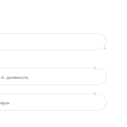
.О., должность
ефон