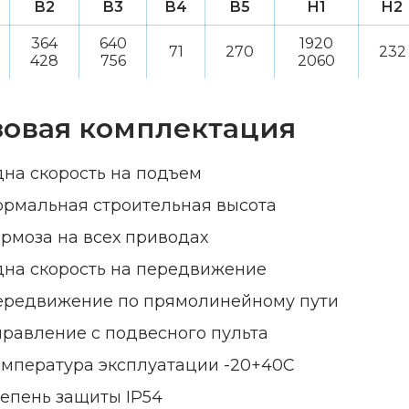
B2
B3
B4
B5
H1
H2
364
640
1920
71
270
232
428
756
2060
зовая комплектация
дна скорость на подъем
ормальная строительная высота
ормоза на всех приводах
дна скорость на передвижение
ередвижение по прямолинейному пути
правление с подвесного пульта
емпература эксплуатации -20+40С
тепень защиты IP54