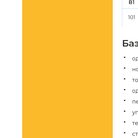
B1
101
Ба
о
н
т
о
п
у
т
с