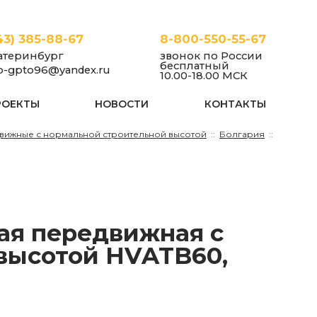
43) 385-88-67
8-800-550-55-67
атеринбург
звонок по России
бесплатный
fo-gpto96@yandex.ru
10.00-18.00 МСК
РОЕКТЫ
НОВОСТИ
КОНТАКТЫ
вижные с нормальной строительной высотой
Болгария
высотой HVATB60,