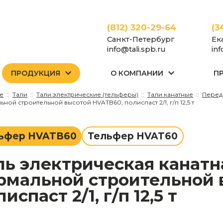
(812) 320-29-64
(3
Санкт-Петербург
Ек
info@tali.spb.ru
in
ПРОДУКЦИЯ
О КОМПАНИИ
П
е
Тали
Тали электрические (тельферы)
Тали канатные
Перед
ой строительной высотой HVATB60, полиспаст 2/1, г/п 12,5 т
ьфер HVATB60
Тельфер HVAT60
рмальной строительной 
испаст 2/1, г/п 12,5 т