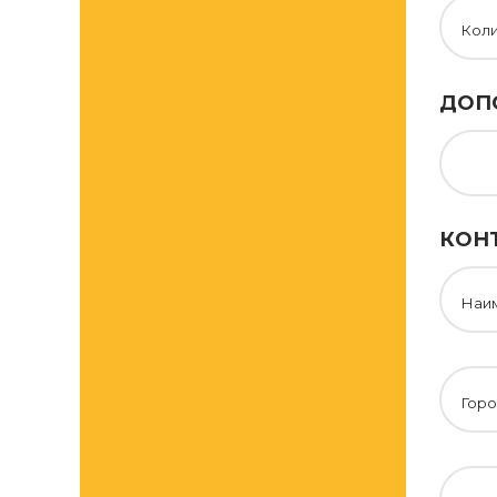
Кол
ДОП
КОН
Наи
Горо