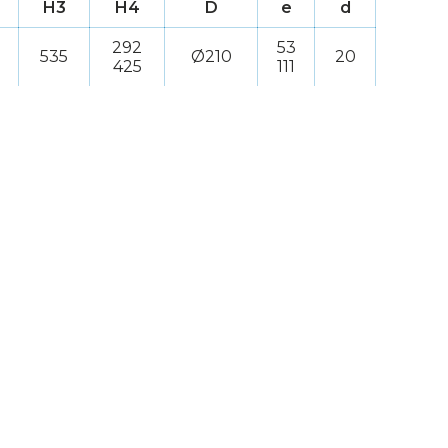
H3
H4
D
e
d
292
53
535
Ø210
20
425
111