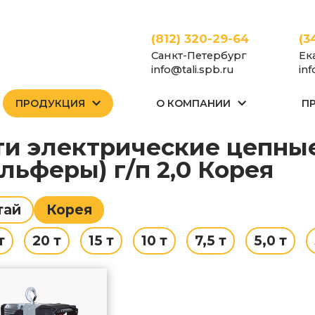
(812) 320-29-64
(3
Санкт-Петербург
Ек
info@tali.spb.ru
in
ПРОДУКЦИЯ
О КОМПАНИИ
П
Тали
Тали электрические (тельферы)
Тали цепные
Стациона
ельферы) г/п 2,0 Корея
тай
Корея
т
20 т
15 т
10 т
7,5 т
5,0 т