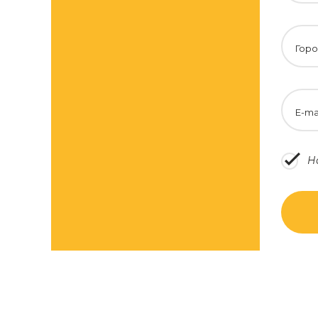
Горо
E-ma
Н