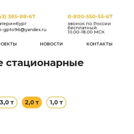
43) 385-88-67
8-800-550-55-67
атеринбург
звонок по России
бесплатный
fo-gpto96@yandex.ru
10.00-18.00 МСК
РОЕКТЫ
НОВОСТИ
КОНТАКТЫ
рные
Корея
Цепные тельферы 2,0
3,0 т
2,0 т
1,0 т