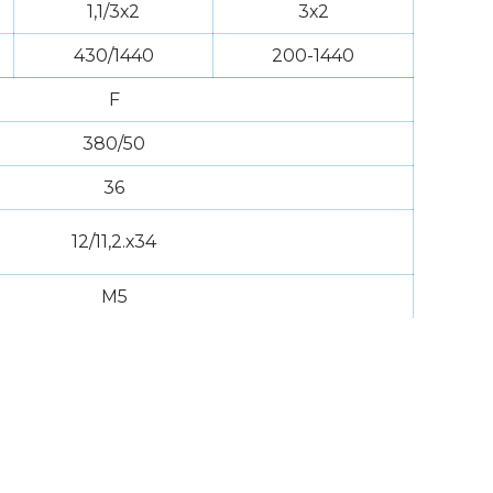
1,1/3х2
3х2
430/1440
200-1440
F
380/50
36
12/11,2.х34
М5