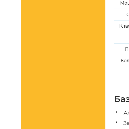
Мощ
Кла
П
Кол
Ба
А
З