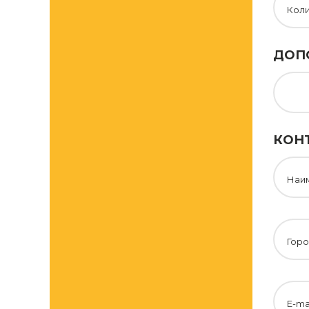
Кол
ДОП
КОН
Наи
Горо
E-ma