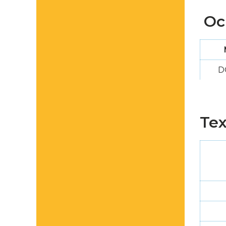
Ос
D
Те