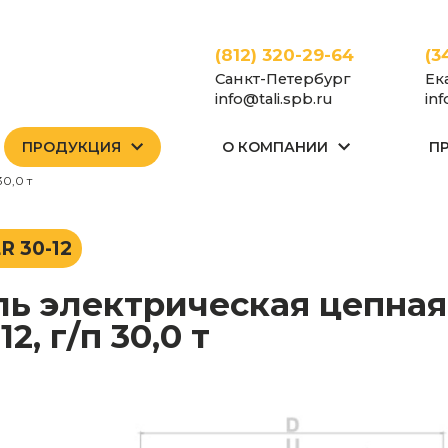
(812) 320-29-64
(3
Санкт-Петербург
Ек
info@tali.spb.ru
in
ПРОДУКЦИЯ
О КОМПАНИИ
П
е
Тали
Тали электрические (тельферы)
Тали цепные
Стацио
0,0 т
R 30-12
12, г/п 30,0 т