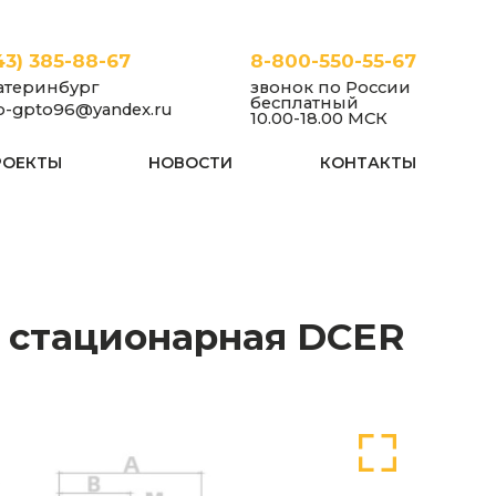
43) 385-88-67
8-800-550-55-67
атеринбург
звонок по России
бесплатный
fo-gpto96@yandex.ru
10.00-18.00 МСК
РОЕКТЫ
НОВОСТИ
КОНТАКТЫ
нарные
Китай
30,0