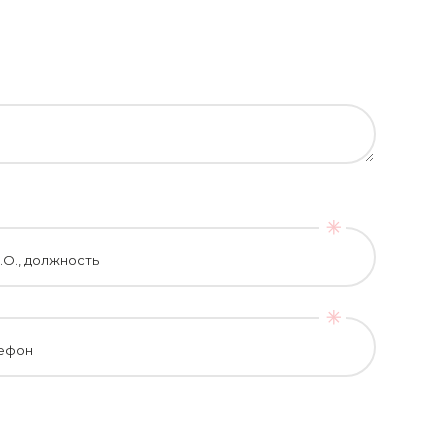
.О., должность
ефон