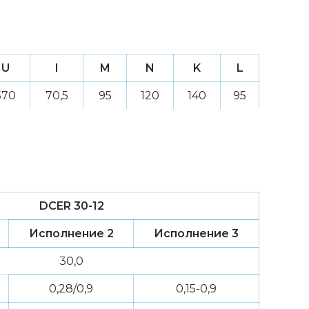
U
I
M
N
K
L
570
70,5
95
120
140
95
DCER 30-12
Исполнение 2
Исполнение 3
30,0
0,28/0,9
0,15-0,9