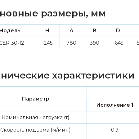
новные размеры, мм
Модель
H
А
В
D
CER 30-12
1245
780
390
1645
хнические характеристики
Параметр
Исполнение 1
Номинальная нагрузка (т)
Скорость подъема (м/мин)
0,9