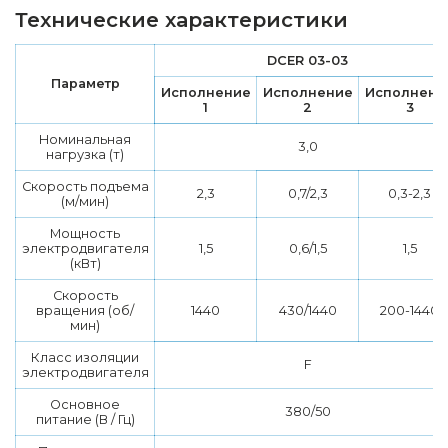
Технические характеристики
DCER 03-03
Параметр
Исполнение
Исполнение
Исполнени
1
2
3
Номинальная
3,0
нагрузка (т)
Скорость подъема
2,3
0,7/2,3
0,3-2,3
(м/мин)
Мощность
электродвигателя
1,5
0,6/1,5
1,5
(кВт)
Скорость
вращения (об/
1440
430/1440
200-1440
мин)
Класс изоляции
F
электродвигателя
Основное
380/50
питание (В / Гц)