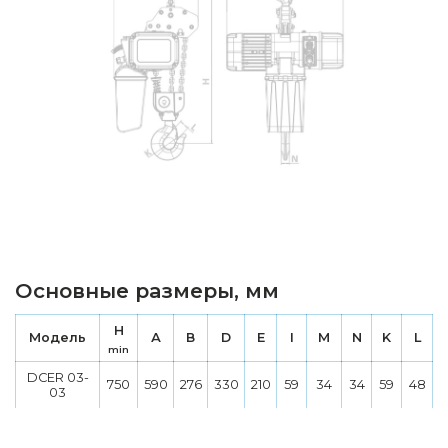
Основные размеры, мм
Н
Модель
А
В
D
E
I
M
N
K
L
min
DCER 03-
750
590
276
330
210
59
34
34
59
48
03