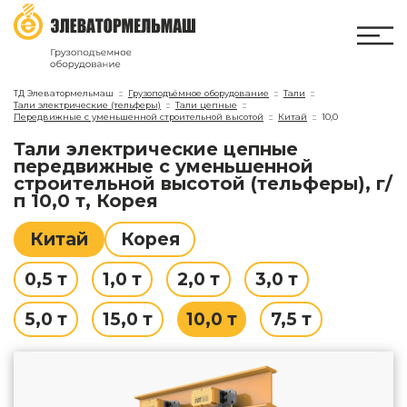
ТД Элеватормельмаш
Грузоподъёмное оборудование
Тали
Тали электрические (тельферы)
Тали цепные
Передвижные с уменьшенной строительной высотой
Китай
10,0
Тали электрические цепные
передвижные с уменьшенной
строительной высотой (тельферы), г/
п 10,0 т, Корея
Китай
Корея
0,5 т
1,0 т
2,0 т
3,0 т
5,0 т
15,0 т
10,0 т
7,5 т