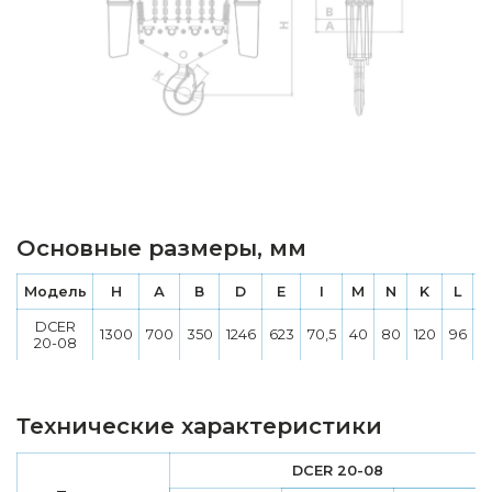
Основные размеры, мм
Модель
H
А
В
D
E
I
M
N
K
L
DCER
1300
700
350
1246
623
70,5
40
80
120
96
2
20-08
Технические характеристики
DCER 20-08