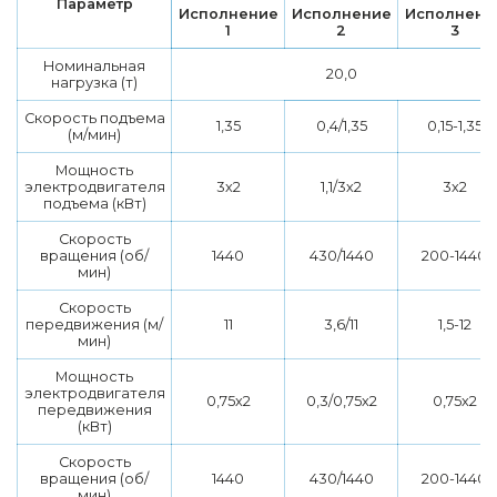
Параметр
Исполнение
Исполнение
Исполнени
1
2
3
Номинальная
20,0
нагрузка (т)
Скорость подъема
1,35
0,4/1,35
0,15-1,35
(м/мин)
Мощность
электродвигателя
3х2
1,1/3х2
3х2
подъема (кВт)
Скорость
вращения (об/
1440
430/1440
200-1440
мин)
Скорость
передвижения (м/
11
3,6/11
1,5-12
мин)
Мощность
электродвигателя
0,75х2
0,3/0,75х2
0,75х2
передвижения
(кВт)
Скорость
вращения (об/
1440
430/1440
200-1440
мин)