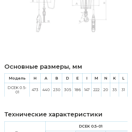
Основные размеры, мм
Модель
H
А
В
D
E
I
M
N
K
L
DCEK 0.5-
473
440
230
305
186
147
222
20
35
31
01
Технические характеристики
DCEK 0.5-01