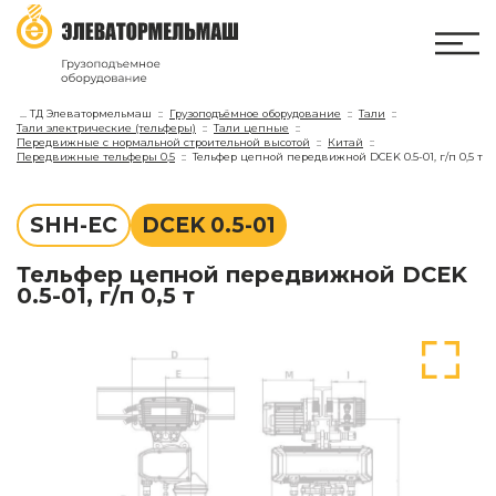
...
ТД Элеватормельмаш
Грузоподъёмное оборудование
Тали
Тали электрические (тельферы)
Тали цепные
Передвижные с нормальной строительной высотой
Китай
Передвижные тельферы 0,5
Тельфер цепной передвижной DCEK 0.5-01, г/п 0,5 т
SHH-EC
DCEK 0.5-01
Тельфер цепной передвижной DCEK
0.5-01, г/п 0,5 т