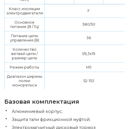
Класс изоляции
F
электродвигателя
Основное
380/50
питание (В / Гц)
Питание цепи
36
управления (В)
Количество
ветвей цепи /
1/6,3х19
размер цепи
Режим работы
М5
Диапазон ширины
полки
52-153
монорельса
Базовая комплектация
Алюминиевый корпус;
Защита тали фрикционной муфтой;
Электромагнитный дисковый тормоз