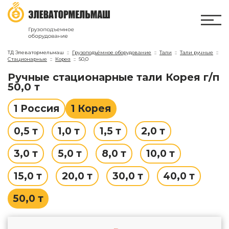
ТД Элеватормельмаш
Грузоподъёмное оборудование
Тали
Тали ручные
Стационарные
Корея
50,0
Ручные стационарные тали Корея г/п
50,0 т
1 Россия
1 Корея
0,5 т
1,0 т
1,5 т
2,0 т
3,0 т
5,0 т
8,0 т
10,0 т
15,0 т
20,0 т
30,0 т
40,0 т
50,0 т