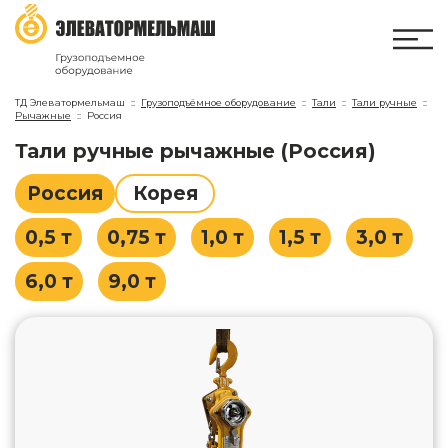
ТД Элеватормельмаш
Грузоподъёмное оборудование
Тали
Тали ручные
Рычажные
Россия
Тали ручные рычажные (Россия)
Россия
Корея
0,5 т
0,75 т
1,0 т
1,5 т
3,0 т
6,0 т
9,0 т