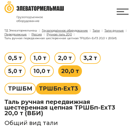
ТД Элеватормельмаш
Грузоподъёмное оборудование
Тали
Тали ручные
Передвижные
Россия
Ручная таль 20,0
Таль ручная передвижная шестеренная цепная ТРШБп-ЕхТ3 20,0 т (ВБИ)
0,5 т
1,0 т
2,0 т
3,2 т
5,0 т
10,0 т
20,0 т
ТРШБМ
ТРШБп-ЕхТ3
Таль ручная передвижная
шестеренная цепная ТРШБп-ЕхТ3
20,0 т (ВБИ)
Общий вид тали