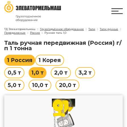
ТД Элеватормельмаш
Грузоподъёмное оборудование
Тали
Тали ручные
Передвижные
Россия
Ручная таль 1,0
Таль ручная передвижная (Россия) г/
п 1 тонна
1 Россия
1 Корея
0,5 т
1,0 т
2,0 т
3,2 т
5,0 т
10,0 т
20,0 т