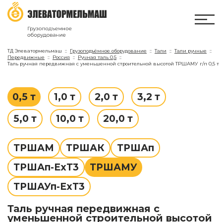
ТД Элеватормельмаш
Грузоподъёмное оборудование
Тали
Тали ручные
Передвижные
Россия
Ручная таль 0,5
Таль ручная передвижная с уменьшенной строительной высотой ТРШАМУ г/п 0,5 т
0,5 т
1,0 т
2,0 т
3,2 т
5,0 т
10,0 т
20,0 т
ТРШАМ
ТРШАК
ТРШАп
ТРШАп-ЕхТ3
ТРШАМУ
ТРШАУп-ЕхТ3
Таль ручная передвижная с
уменьшенной строительной высотой