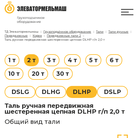
ТД Элеватормельмаш
Грузоподъёмное оборудование
Тали
Тали ручные
Передвижные
Корея
Передвижные тали 2
Таль ручная передвижная шестеренная цепная DLHP г/п 2,0 т
1 т
2 т
3 т
4 т
5 т
6 т
10 т
20 т
30 т
DSLG
DLHG
DLHP
DSLP
Таль ручная передвижная
шестеренная цепная DLHP г/п 2,0 т
Общий вид тали