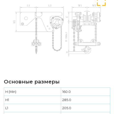
Основные размеры
H (Min)
160.0
H1
285.0
L1
205.0