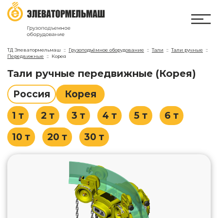
ТД Элеватормельмаш
Грузоподъёмное оборудование
Тали
Тали ручные
Передвижные
Корея
Тали ручные передвижные (Корея)
Россия
Корея
1 т
2 т
3 т
4 т
5 т
6 т
10 т
20 т
30 т