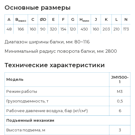
Основные размеры
A
B
C
ØD
E
F
G
H
J
K
L
N
макс
мин
48
166
160
90
320
154
120
450
160
203
210
173
2
Диапазон ширины балки, мм: 80~116
Минимальный радиус поворота балки, мм: 2800
Технические характеристики
JMY500-
Модель
1
Режим работы
M3
Грузоподъемность, т
0,5
Рабочее давление воздуха, бар (кг/см²)
6
Подъемный механизм
Высота подъема, м
3