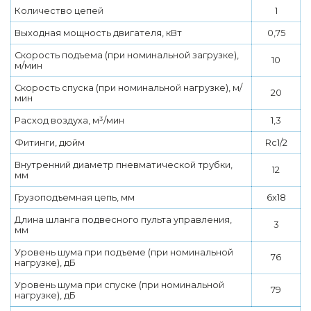
Количество цепей
1
Выходная мощность двигателя, кВт
0,75
Скорость подъема (при номинальной загрузке),
10
м/мин
Скорость спуска (при номинальной нагрузке), м/
20
мин
Расход воздуха, м³/мин
1,3
Фитинги, дюйм
Rc1/2
Внутренний диаметр пневматической трубки,
12
мм
Грузоподъемная цепь, мм
6х18
Длина шланга подвесного пульта управления,
3
мм
Уровень шума при подъеме (при номинальной
76
нагрузке), дБ
Уровень шума при спуске (при номинальной
79
нагрузке), дБ