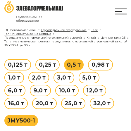
ТД Элеватормельмаш
Грузоподъёмное оборудование
Тали
Тали пневматические цепные
Передвижные с нормальной строительной высотой
Китай
Цепные тали 0,5
Таль пневматическая цепная передвижная с нормальной строительной высотой
JMY500-1 г/п 0,5 т
0,125 т
0,25 т
0,5 т
0,98 т
1,0 т
2,0 т
3,0 т
5,0 т
6,0 т
9,0 т
10,0 т
12,0 т
16,0 т
20,0 т
25,0 т
32,0 т
JMY500-1